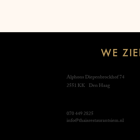
WE ZI
Alphons Diepenbrockhof 74
2551 KK Den Haag
070 449 2825
info@thaisrestaurantsiem.nl