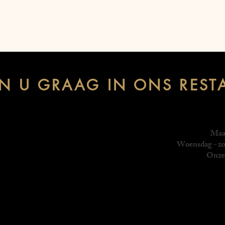
EN U GRAAG IN ONS REST
Maan
Woensdag - zo
Onze 