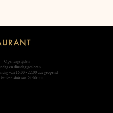
AURANT
Openingstijden
dag en dinsdag gesloten
ndag van 16:00 - 22:00 uur geopend
keuken sluit om 21:00 uur